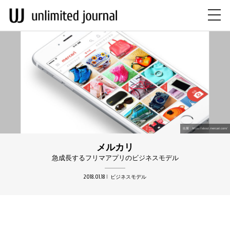
toggl
navig
出展：https://about.mercari.com/
メルカリ
急成長するフリマアプリのビジネスモデル
2018.01.18
ビジネスモデル