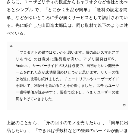
さらに、ユーザビリティの観点からもヤフオクなど他社と比べ
るとシンプル で、「とにかく出品が簡単」「送料の設定を簡
単」などかゆいところに手が届くサービスとして設計されてい
る。先に紹介した山田進太郎氏は、同じ取材で以下のように述
べている。
「プロダクトの質ではないかと思います。質の高いスマホアプ
リを作る のは意外に難易度が高い。アプリ開発はiOS、
Android、サーバーサイド の3人は必要で、当初からいい開発チ
ームを作れた点が成功要因のひとつかと思います。リリース後
は地道に改善し続けました。 チュートリアルやユーザーガイド
を磨いて、利便性を高めることを心掛けました 。広告 もユーザ
ー獲得単価が読みやすく、要所で投下し、うまくユーザーの密
度を上げていきました」
上記のことから、「身の回りのモノを売りたい」、「簡単に出
品したい」、 「できれば手数料などの登録のハードルが低いほ